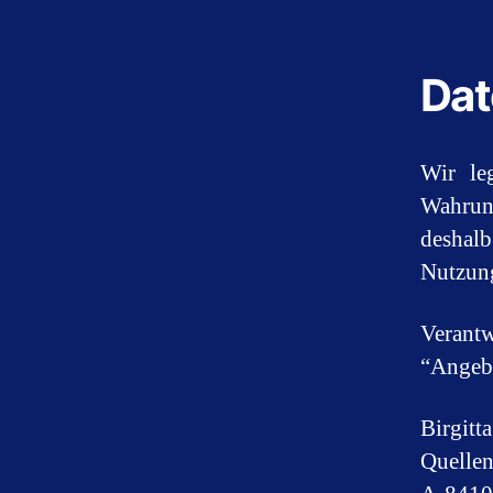
Dat
Wir le
Wahrun
deshalb
Nutzung
Verant
“Angeb
Birgitt
Quelle