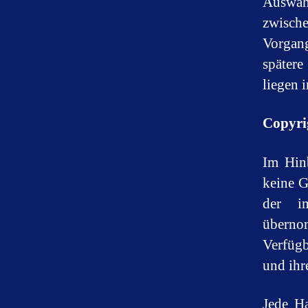
Auswah
zwische
Vorgan
spätere
liegen 
Copyri
Im Hinb
keine G
der im
übern
Verfüg
und ihr
Jede Ha