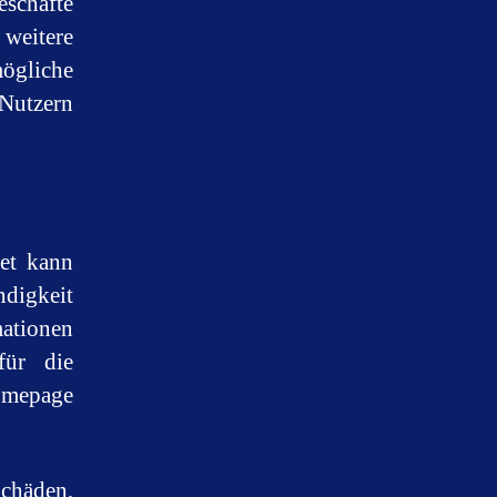
schäfte
 weitere
ögliche
 Nutzern
net kann
ndigkeit
ationen
ür die
omepage
Schäden,