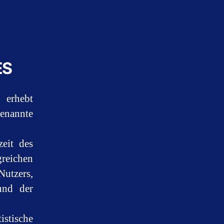
ES
 erhebt
enannte
eit des
reichen
Nutzers,
und der
istische