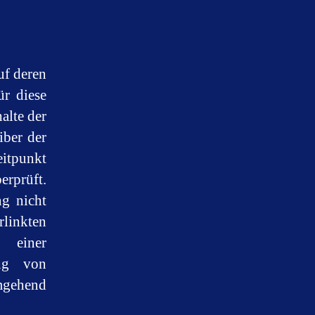
uf deren
ür diese
alte der
iber der
eitpunkt
rprüft.
ng nicht
rlinkten
 einer
ung von
mgehend