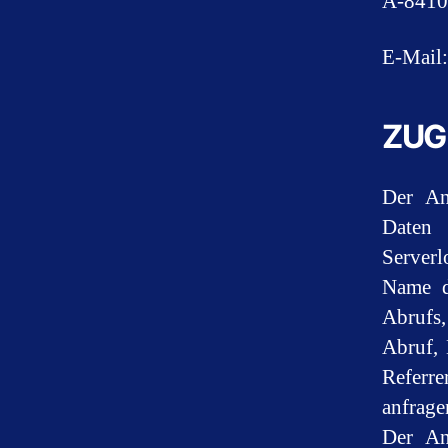
A-8410
E-Mail
ZUG
Der An
Daten 
Serverl
Name d
Abrufs
Abruf, 
Referr
anfrage
Der Anb