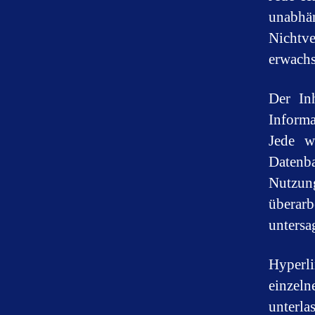
unabhä
Nichtve
erwachs
Der Inh
Informa
Jede w
Datenb
Nutzung
überarb
untersa
Hyperl
einzel
unterla