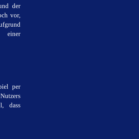
und der
och vor,
ufgrund
t einer
iel per
Nutzers
l, dass