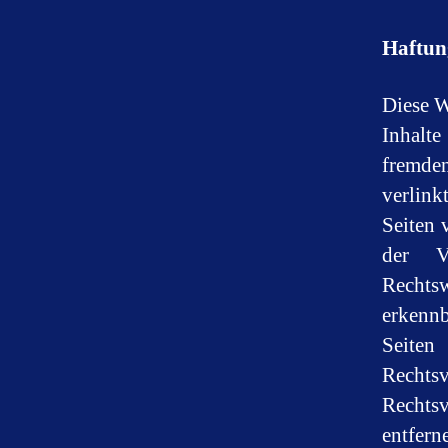
Haftun
Diese W
Inhalte
fremden
verlink
Seiten 
der Ve
Rechtsw
erkennb
Seite
Rechts
Rechts
entfern