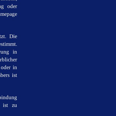
ng oder
Homepage
tzt. Die
estimmt.
rung in
blicher
 oder in
bers ist
bindung
 ist zu