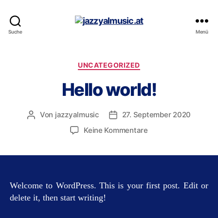
jazzyalmusic.at
Suche
Menü
Kategorien
UNCATEGORIZED
Hello world!
Von
jazzyalmusic
27. September 2020
Beitragsautor
Beitragsdatum
zu
Keine Kommentare
Hello
world!
Welcome to WordPress. This is your first post. Edit or
delete it, then start writing!